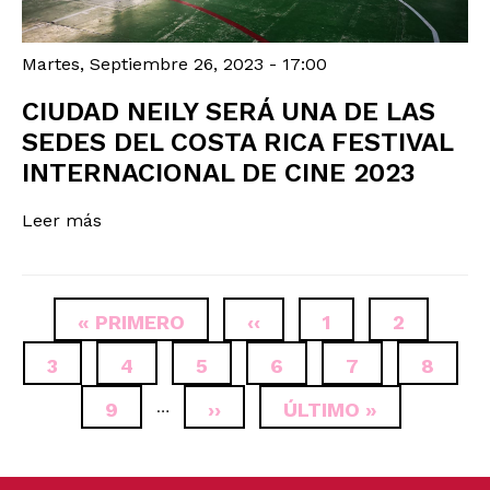
Martes, Septiembre 26, 2023 - 17:00
CIUDAD NEILY SERÁ UNA DE LAS
SEDES DEL COSTA RICA FESTIVAL
INTERNACIONAL DE CINE 2023
Leer más
PAGINACIÓN
FIRST
« PRIMERO
PÁGINA
‹‹
PÁGINA
1
PÁGINA
2
PAGE
ANTERIOR
PÁGINA
3
PÁGINA
4
PÁGINA
5
PÁGINA
6
PÁGINA
7
PÁGIN
8
PÁGINA
9
…
SIGUIENTE
››
ÚLTIMA
ÚLTIMO »
PÁGINA
PÁGINA