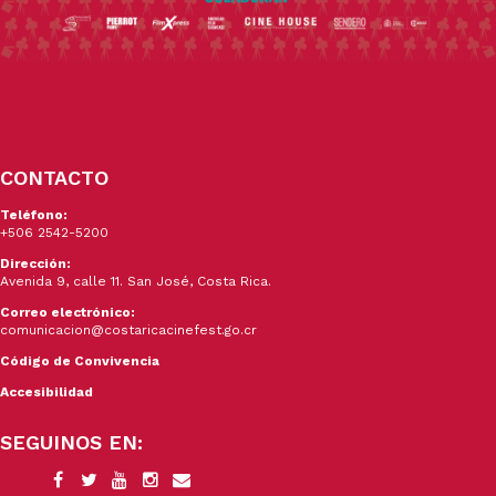
CONTACTO
Teléfono:
+506 2542-5200
Dirección:
Avenida 9, calle 11. San José, Costa Rica.
Correo electrónico:
comunicacion@costaricacinefest.go.cr
Código de Convivencia
Accesibilidad
SEGUINOS EN: