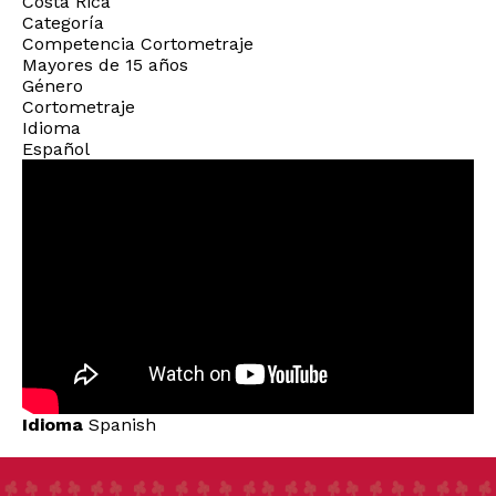
Costa Rica
Categoría
Competencia Cortometraje
Mayores de 15 años
Género
Cortometraje
Idioma
Español
Idioma
Spanish