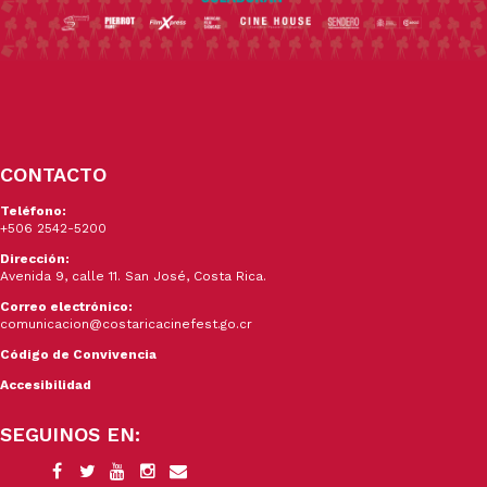
CONTACTO
Teléfono:
+506 2542-5200
Dirección:
Avenida 9, calle 11. San José, Costa Rica.
Correo electrónico:
comunicacion@costaricacinefest.go.cr
Código de Convivencia
Accesibilidad
SEGUINOS EN: