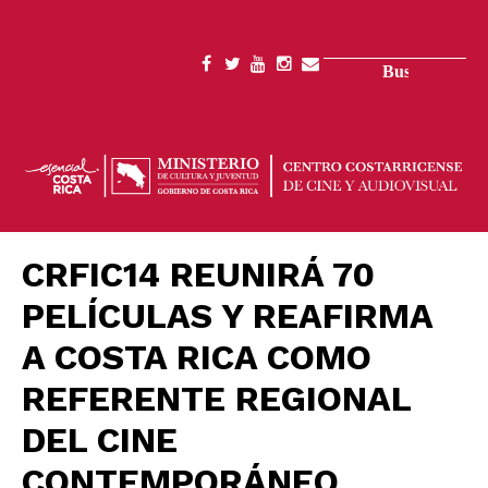
Pasar
al
contenido
Buscar
SOCIAL
principal
MENU
CRFIC14 REUNIRÁ 70
PELÍCULAS Y REAFIRMA
A COSTA RICA COMO
REFERENTE REGIONAL
DEL CINE
CONTEMPORÁNEO