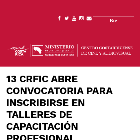
Pasar
al
contenido
Buscar
SOCIAL
principal
MENU
13 CRFIC ABRE
CONVOCATORIA PARA
INSCRIBIRSE EN
TALLERES DE
CAPACITACIÓN
PROFESIONAL