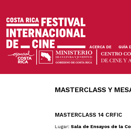
Skip
to
main
content
ACERCA DE
GUÍA 
MASTERCLASS Y MESA
MASTERCLASS 14 CRFIC
Lugar:
Sala de Ensayos de la C