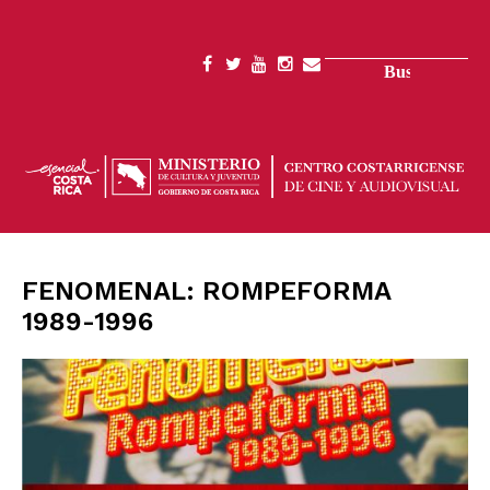
Pasar
al
contenido
Buscar
SOCIAL
principal
MENU
FENOMENAL: ROMPEFORMA
1989-1996