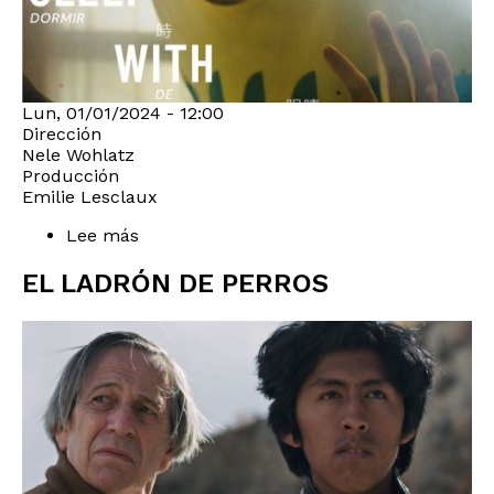
Lun, 01/01/2024 - 12:00
Dirección
Nele Wohlatz
Producción
Emilie Lesclaux
Lee más
sobre
SLEEP
WITH
EL LADRÓN DE PERROS
YOUR
EYES
OPEN