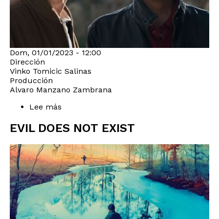
Dom, 01/01/2023 - 12:00
Dirección
Vinko Tomicic Salinas
Producción
Alvaro Manzano Zambrana
Lee más
sobre
EL
LADRÓN
EVIL DOES NOT EXIST
DE
PERROS