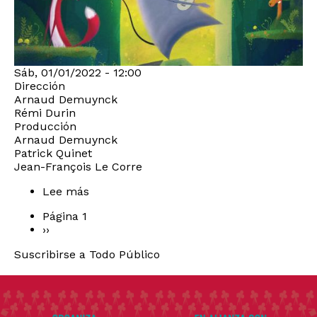
Sáb, 01/01/2022 - 12:00
Dirección
Arnaud Demuynck
Rémi Durin
Producción
Arnaud Demuynck
Patrick Quinet
Jean-François Le Corre
Lee más
sobre
YUKU
Página 1
Y
Siguiente
››
PAGINACIÓN
LA
página
FLOR
Suscribirse a Todo Público
DEL
HIMALAYA