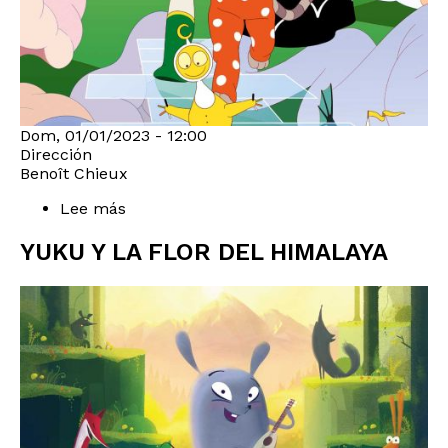
Dom, 01/01/2023 - 12:00
Dirección
Benoît Chieux
Lee más
sobre
SIROCCO
Y
YUKU Y LA FLOR DEL HIMALAYA
EL
REINO
DE
LOS
VIENTOS