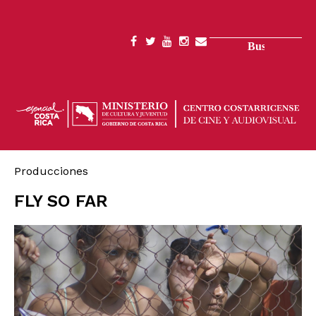
Pasar
al
contenido
Buscar
SOCIAL
principal
MENU
Producciones
FLY SO FAR