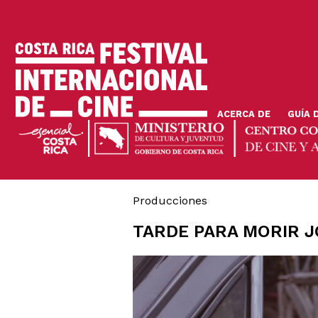
Pasar
al
contenido
principal
ACERCA DE
GUÍA 
Producciones
TARDE PARA MORIR 