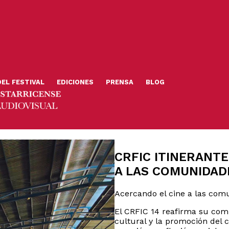
DEL FESTIVAL
EDICIONES
PRENSA
BLOG
CRFIC ITINERANTE
A LAS COMUNIDAD
Acercando el cine a las co
El CRFIC 14 reafirma su com
cultural y la promoción del 