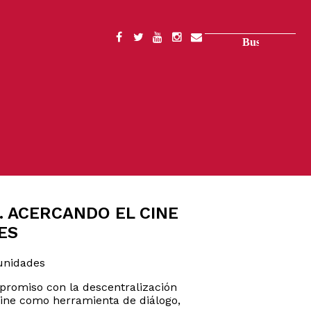
Buscar
SOCIAL
MENU
. ACERCANDO EL CINE
ES
munidades
promiso con la descentralización
cine como herramienta de diálogo,