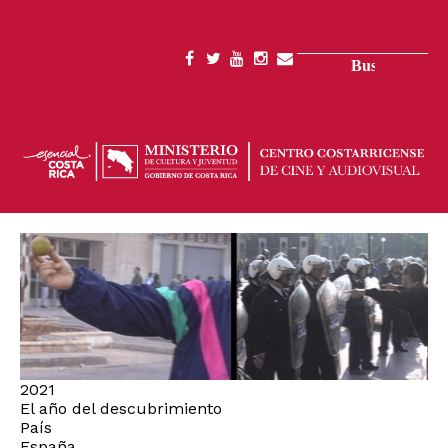
Pasar
al
contenido
Buscar
SOCIAL
principal
MENU
2021
El año del descubrimiento
País
España