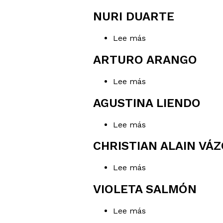
Joaquín
Octavio
NURI DUARTE
Lee más
sobre
Nuri
Duarte
ARTURO ARANGO
Lee más
sobre
Arturo
Arango
AGUSTINA LIENDO
Lee más
sobre
Agustina
Liendo
CHRISTIAN ALAIN VÁ
Lee más
sobre
Christian
Alain
VIOLETA SALMÓN
Vázquez
Carrasco
Lee más
sobre
Violeta