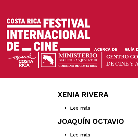
Pasar
al
contenido
principal
ACERCA DE
GUÍA 
XENIA RIVERA
Lee más
sobre
Xenia
Rivera
JOAQUÍN OCTAVIO
Lee más
sobre