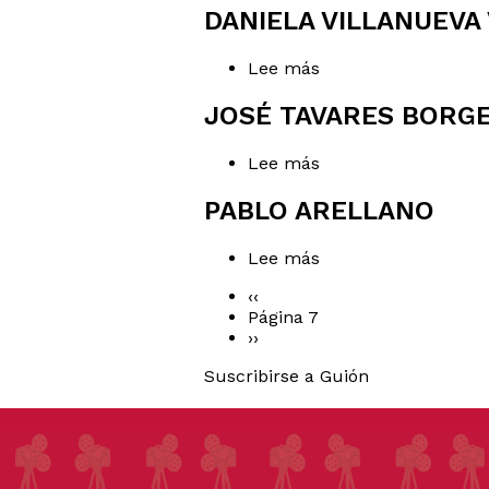
Salmón
DANIELA VILLANUEVA
Lee más
sobre
Daniela
Villanueva
JOSÉ TAVARES BORG
Valdés
Lee más
sobre
José
Tavares
PABLO ARELLANO
Borges
Lee más
sobre
Pablo
Página
‹‹
Arellano
anterior
Página 7
PAGINACIÓN
Siguiente
››
página
Suscribirse a Guión