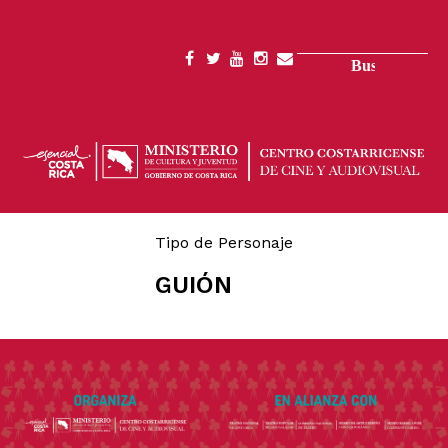
Pasar
al
contenido
Buscar
SOCIAL
principal
MENU
Tipo de Personaje
GUIÓN