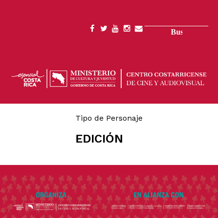
Pasar
al
contenido
Buscar
SOCIAL
principal
MENU
Tipo de Personaje
EDICIÓN