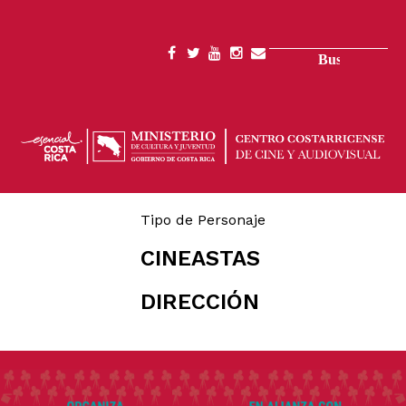
Pasar
al
contenido
Buscar
SOCIAL
principal
MENU
Tipo de Personaje
CINEASTAS
DIRECCIÓN