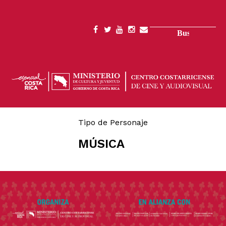
Pasar
al
contenido
Buscar
SOCIAL
principal
MENU
Tipo de Personaje
MÚSICA