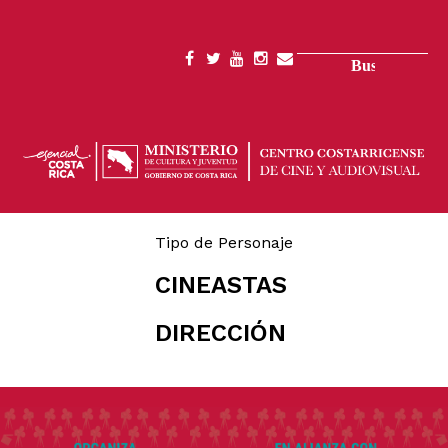
Pasar
al
contenido
Buscar
SOCIAL
principal
MENU
Tipo de Personaje
CINEASTAS
DIRECCIÓN