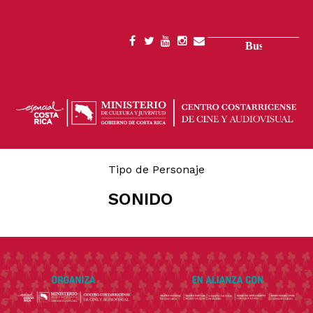
Pasar
al
contenido
Buscar
SOCIAL
principal
MENU
Tipo de Personaje
SONIDO