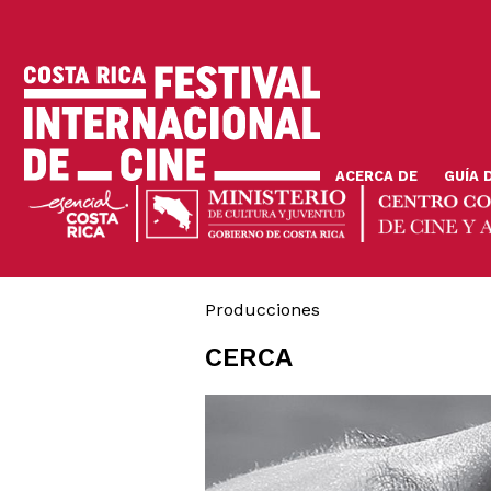
Pasar
al
contenido
principal
ACERCA DE
GUÍA 
Producciones
CERCA