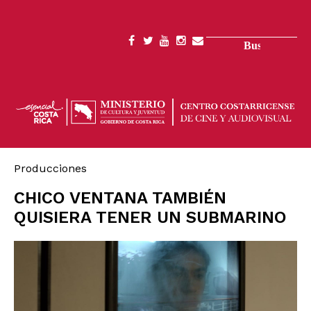
Pasar
al
contenido
Buscar
SOCIAL
principal
MENU
Producciones
CHICO VENTANA TAMBIÉN
QUISIERA TENER UN SUBMARINO