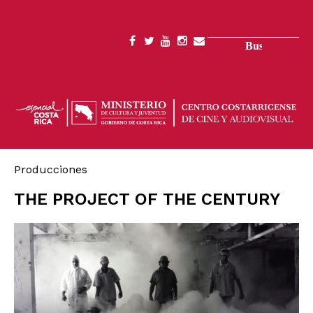
Pasar
al
contenido
Buscar
SOCIAL
principal
MENU
Producciones
THE PROJECT OF THE CENTURY