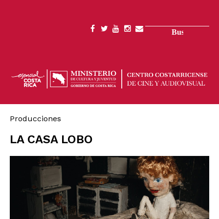
Pasar
al
contenido
Buscar
SOCIAL
principal
MENU
Producciones
LA CASA LOBO