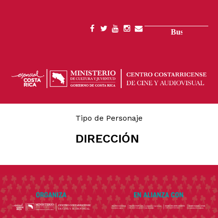
Pasar
al
contenido
Buscar
SOCIAL
principal
MENU
Tipo de Personaje
DIRECCIÓN