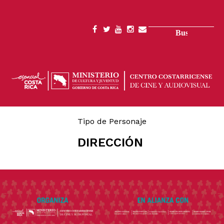
Pasar
al
contenido
Buscar
SOCIAL
principal
MENU
Tipo de Personaje
DIRECCIÓN