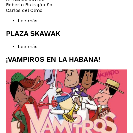
Roberto Butragueño
Carlos del Olmo
Lee más
sobre
El
año
PLAZA SKAWAK
del
descubrimiento
Lee más
sobre
Plaza
Skawak
¡VAMPIROS EN LA HABANA!