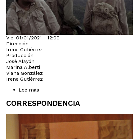
Vie, 01/01/2021 - 12:00
Dirección
Irene Gutiérrez
Producción
José Alayón
Marina Alberti
Viana González
Irene Gutiérrez
Lee más
sobre
Entre
perro
CORRESPONDENCIA
y
lobo