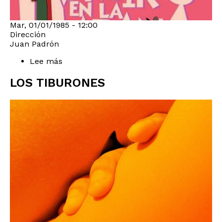
Mar, 01/01/1985 - 12:00
Dirección
Juan Padrón
Lee más
sobre
¡Vampiros
en
LOS TIBURONES
La
Habana!