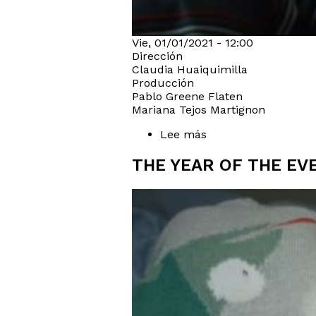
Vie, 01/01/2021 - 12:00
Dirección
Claudia Huaiquimilla
Producción
Pablo Greene Flaten
Mariana Tejos Martignon
Lee más
sobre
Mis
Hermanos
THE YEAR OF THE EV
Sueñan
Despiertos