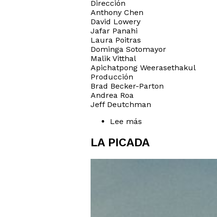
Dirección
Anthony Chen
David Lowery
Jafar Panahi
Laura Poitras
Dominga Sotomayor
Malik Vitthal
Apichatpong Weerasethakul
Producción
Brad Becker-Parton
Andrea Roa
Jeff Deutchman
Lee más
sobre
The
Year
LA PICADA
of
the
Everlasting
Storm