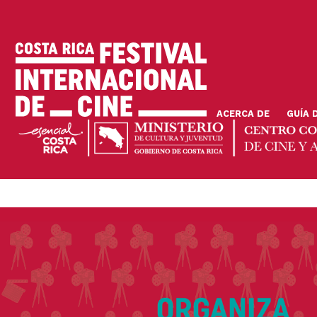
Pasar
al
contenido
principal
ACERCA DE
GUÍA 