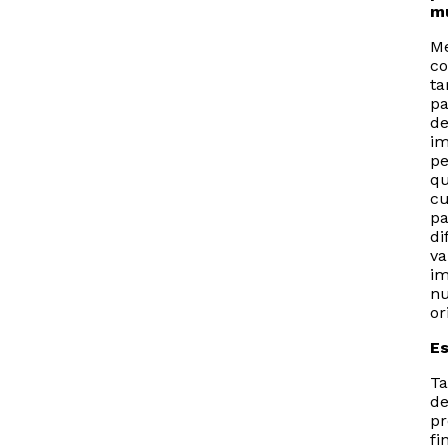
mu
Me
co
ta
pa
de
im
pe
qu
cu
pa
di
va
im
nu
or
Es
Ta
de
pr
fi