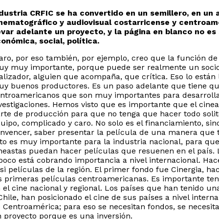
dustria CRFIC se ha convertido en un semillero, en un 
nematográfico y audiovisual costarricense y centroame
evar adelante un proyecto, y la página en blanco no es
onómica, social, política.
aro, por eso también, por ejemplo, creo que la función de 
y muy importante, porque puede ser realmente un socio, u
alizador, alguien que acompaña, que crítica. Eso lo está
y buenos productores. Es un paso adelante que tiene que
ntroamericanos que son muy importantes para desarrollar
vestigaciones. Hemos visto que es importante que el cin
rte de producción para que no tenga que hacer todo solit
uipo, complicado y caro. No solo es el financiamiento, sin
nvencer, saber presentar la película de una manera que t
to es muy importante para la industria nacional, para qu
neastas puedan hacer películas que resuenen en el país.
poco está cobrando importancia a nivel internacional. Ha
si películas de la región. El primer fondo fue Cinergia, ha
s primeras películas centroamericanas. Es importante tener
 el cine nacional y regional. Los países que han tenido u
Chile, han posicionado el cine de sus países a nivel inter
 Centroamérica; para eso se necesitan fondos, se necesit
 proyecto porque es una inversión.