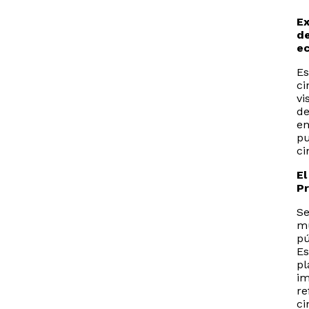
Ex
de
ec
Es
ci
vi
de
en
pu
ci
El
Pr
Se
mu
pú
Es
pl
im
re
ci