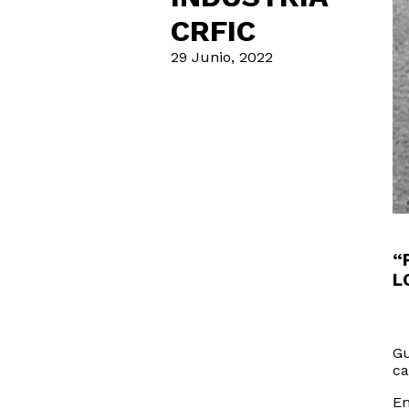
CRFIC
29 Junio, 2022
“
L
Gu
ca
En