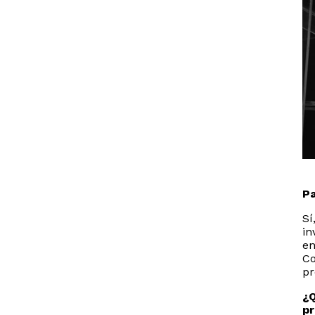
Pa
Sí
in
en
Co
pr
¿Q
pr