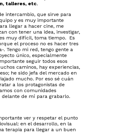
 talleres, etc
.
e intercambio, que sirve para
 equipo y es muy importante
ara llegar a hacer cine, me
n con tener una idea, investigar,
 es muy difícil, toma tiempo. Es
rque el proceso no es hacer tres
-. Tengo mi red, tengo gente a
royecto único, especialmente
mportante seguir todos esos
muchos caminos, hay experiencias,
eso; he sido jefa del mercado en
viajado mucho. Por eso sé cuán
atar a los protagonistas de
blamos con comunidades
se delante de mí para grabarlo.
portante ver y respetar el punto
visual: en el desarrollo, en la
na terapia para llegar a un buen