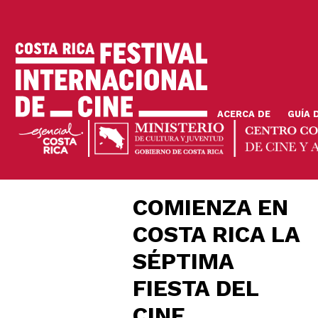
Pasar
al
contenido
principal
ACERCA DE
GUÍA 
COMIENZA EN
COSTA RICA LA
SÉPTIMA
FIESTA DEL
CINE