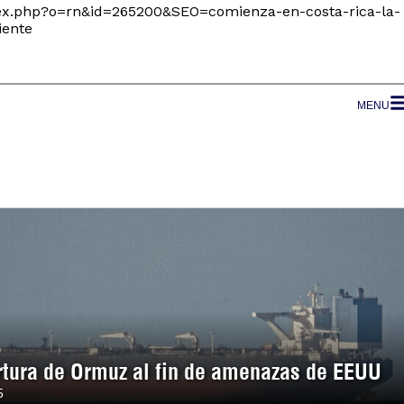
dex.php?o=rn&id=265200&SEO=comienza-en-costa-rica-la-
iente