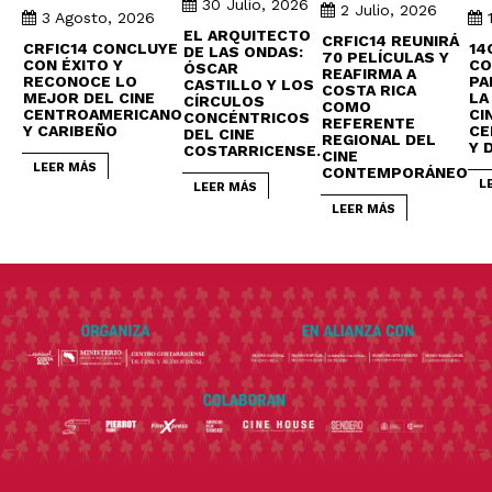
30 Julio, 2026
2 Julio, 2026
3 Agosto, 2026
EL ARQUITECTO
CRFIC14 REUNIRÁ
CRFIC14 CONCLUYE
14
DE LAS ONDAS:
70 PELÍCULAS Y
CON ÉXITO Y
CO
ÓSCAR
REAFIRMA A
RECONOCE LO
PA
CASTILLO Y LOS
COSTA RICA
MEJOR DEL CINE
LA
CÍRCULOS
COMO
CENTROAMERICANO
CI
CONCÉNTRICOS
REFERENTE
Y CARIBEÑO
CE
DEL CINE
REGIONAL DEL
Y 
COSTARRICENSE.
CINE
LEER MÁS
CONTEMPORÁNEO
L
LEER MÁS
LEER MÁS