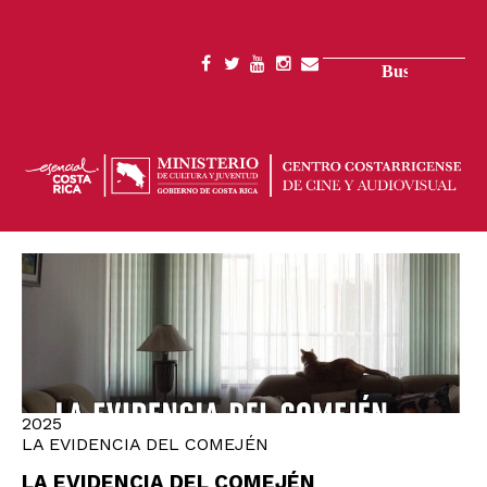
Pasar
al
contenido
Buscar
SOCIAL
principal
MENU
2025
LA EVIDENCIA DEL COMEJÉN
LA EVIDENCIA DEL COMEJÉN