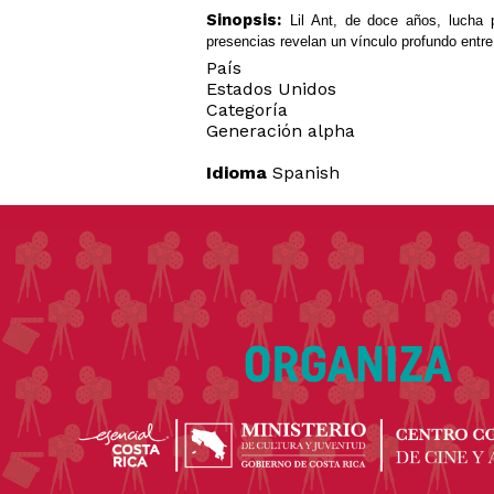
Sinopsis:
Lil Ant, de doce años, lucha 
presencias revelan un vínculo profundo entre p
País
Estados Unidos
Categoría
Generación alpha
Idioma
Spanish