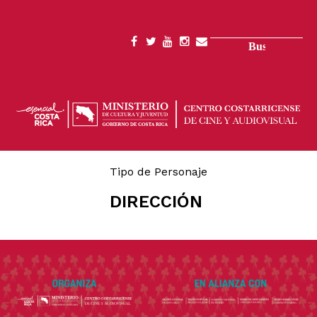
Pasar
al
contenido
Buscar
SOCIAL
principal
MENU
Tipo de Personaje
DIRECCIÓN