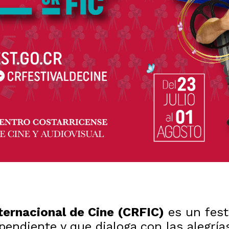
nternacional de Cine (CRFIC)
es un festi
ndiente y que dialoga con las alegrías