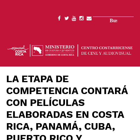
Pasar
al
contenido
Buscar
SOCIAL
principal
MENU
LA ETAPA DE
COMPETENCIA CONTARÁ
CON PELÍCULAS
ELABORADAS EN COSTA
RICA, PANAMÁ, CUBA,
PUERTO RICO Y