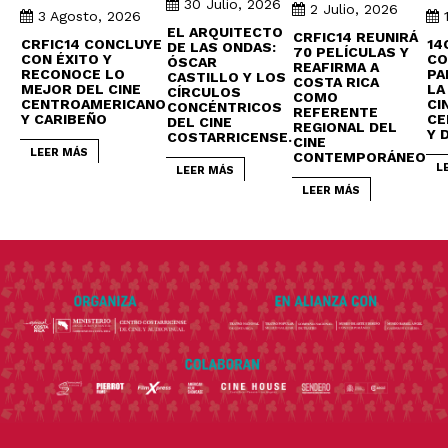
30 Julio, 2026
2 Julio, 2026
3 Agosto, 2026
EL ARQUITECTO
CRFIC14 REUNIRÁ
CRFIC14 CONCLUYE
14
DE LAS ONDAS:
70 PELÍCULAS Y
CON ÉXITO Y
CO
ÓSCAR
REAFIRMA A
RECONOCE LO
PA
CASTILLO Y LOS
COSTA RICA
MEJOR DEL CINE
LA
CÍRCULOS
COMO
CENTROAMERICANO
CI
CONCÉNTRICOS
REFERENTE
Y CARIBEÑO
CE
DEL CINE
REGIONAL DEL
Y 
COSTARRICENSE.
CINE
LEER MÁS
CONTEMPORÁNEO
L
LEER MÁS
LEER MÁS