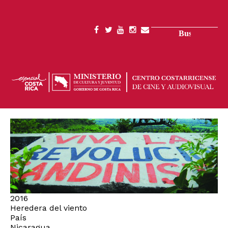
Pasar
al
contenido
Buscar
SOCIAL
principal
MENU
2016
Heredera del viento
País
Nicaragua