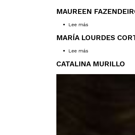
Ernesto
Villalobos
MAUREEN FAZENDEIR
Lee más
sobre
Maureen
Fazendeiro
MARÍA LOURDES COR
Lee más
sobre
María
Lourdes
CATALINA MURILLO
Cortés