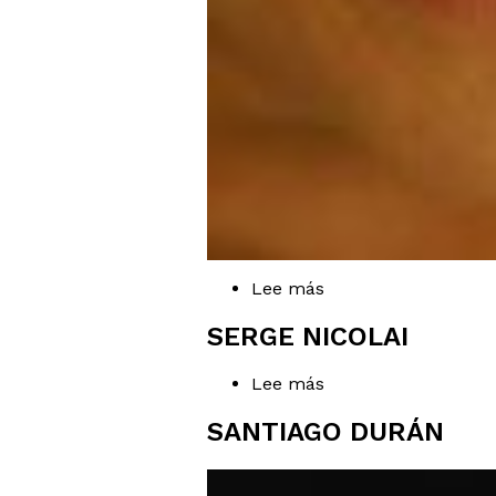
Lee más
sobre
Catalina
Murillo
SERGE NICOLAI
Lee más
sobre
Serge
Nicolai
SANTIAGO DURÁN