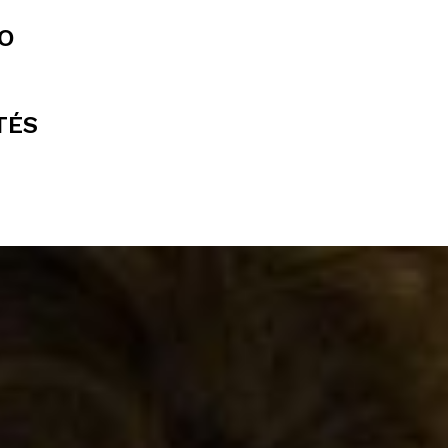
O
TÉS