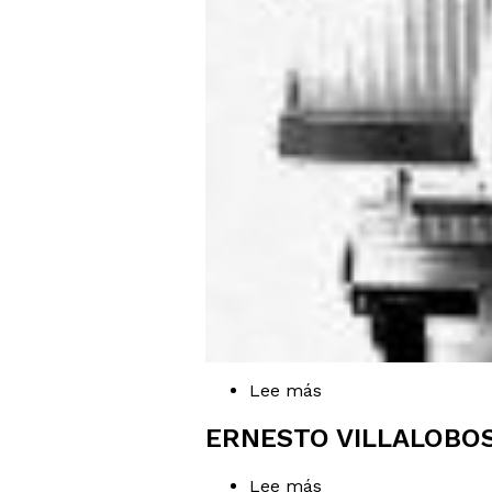
Lee más
sobre
Guillermo
Madriz
ERNESTO VILLALOBO
Lee más
sobre