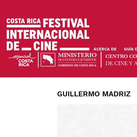
Pasar
al
contenido
principal
ACERCA DE
GUÍA 
GUILLERMO MADRIZ