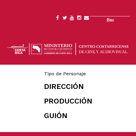
Pasar
al
contenido
Buscar
SOCIAL
principal
MENU
Tipo de Personaje
DIRECCIÓN
PRODUCCIÓN
GUIÓN