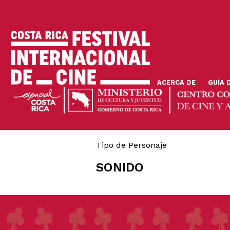
Pasar
al
contenido
principal
ACERCA DE
GUÍA 
Tipo de Personaje
SONIDO