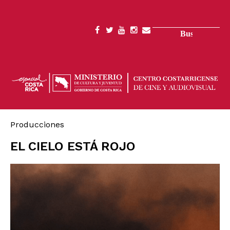
Pasar
al
contenido
Buscar
SOCIAL
principal
MENU
Producciones
EL CIELO ESTÁ ROJO