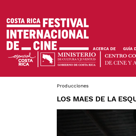
Pasar
al
contenido
principal
ACERCA DE
GUÍA 
Producciones
LOS MAES DE LA ESQ