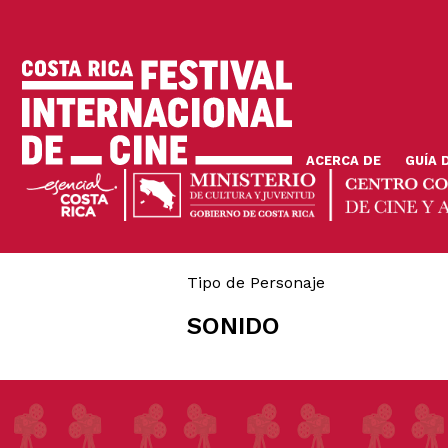
Pasar
al
contenido
principal
ACERCA DE
GUÍA 
Tipo de Personaje
SONIDO