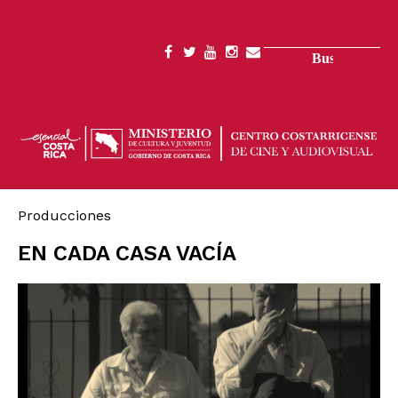
Pasar
al
contenido
Buscar
SOCIAL
principal
MENU
Producciones
EN CADA CASA VACÍA