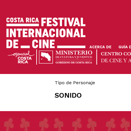
Pasar
al
contenido
principal
ACERCA DE
GUÍA 
Tipo de Personaje
SONIDO