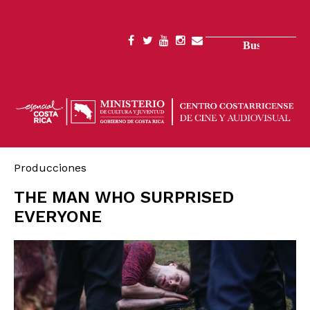
Pasar
al
contenido
Buscar
SOCIAL
principal
MENU
Producciones
THE MAN WHO SURPRISED
EVERYONE