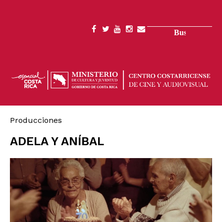
Pasar
al
contenido
Buscar
SOCIAL
principal
MENU
Producciones
ADELA Y ANÍBAL