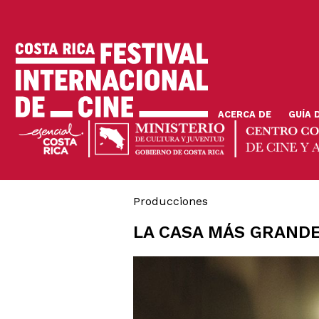
Pasar
al
contenido
principal
ACERCA DE
GUÍA 
Producciones
LA CASA MÁS GRAND