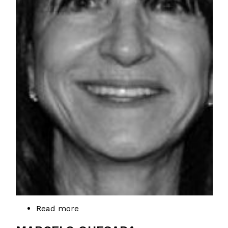
Read more
about
Nicole
Guillemet